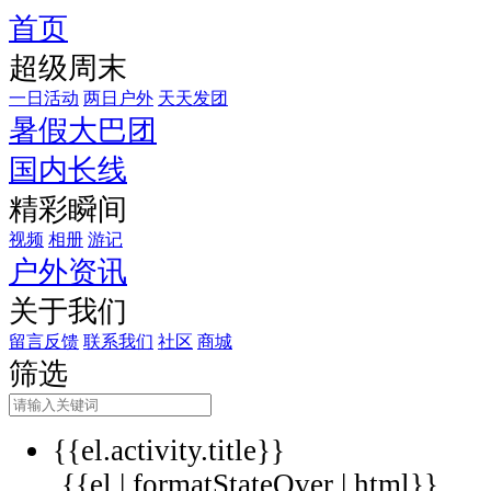
首页
超级周末
一日活动
两日户外
天天发团
暑假大巴团
国内长线
精彩瞬间
视频
相册
游记
户外资讯
关于我们
留言反馈
联系我们
社区
商城
筛选
{{el.activity.title}}
{{el | formatStateOver | html}}