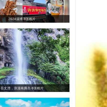
2024淄博 8张相片
百丈漈，浪漫南麂岛 8张相片