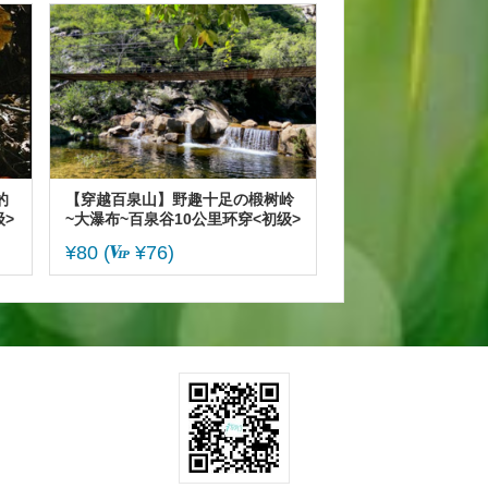
的
【穿越百泉山】野趣十足の椴树岭
>
~大瀑布~百泉谷10公里环穿<初级>
¥80
(
¥76)