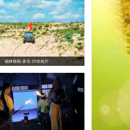
锡林格勒-多伦 20张相片