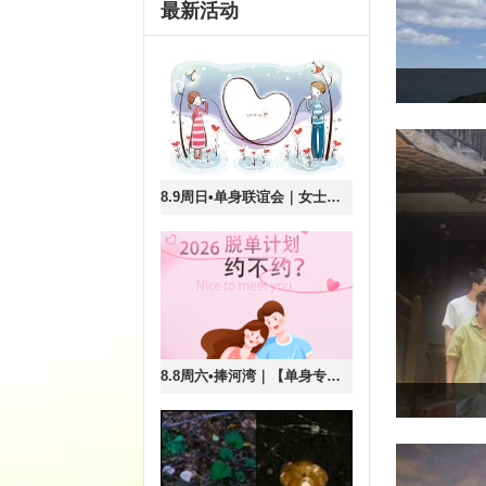
最新活动
8.9周日•单身联谊会｜女士半价！『90/00专场精品单身联谊』八分钟高效遇青春良缘|现场核证验，为你严把第一关
8.8周六•捧河湾｜【单身专线】白河大峡谷核心の休闲戏水-摸鱼捉虾-千尺瀑布-天空之境-拍照打卡-清凉密云行