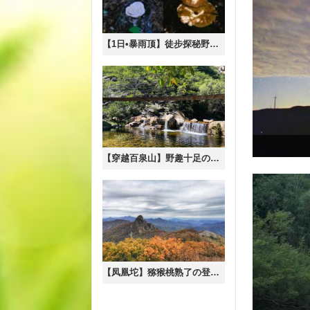
【1日•暴雨顶】徒步探秘野生菌的奇妙世界の12公里徒步穿越<初级>
【穿越百泉山】野趣十足の椴树岭~大瀑布~百泉谷10公里环穿<初级>
【凤凰坨】猕猴桃熟了の登天驾雾之感-杏树台-凤凰坨11公里穿越<初级>