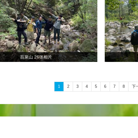
百泉山 26张相片
1
2
3
4
5
6
7
8
下