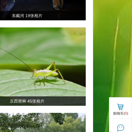
东戴河 19张相片
京西密林 45张相片
购物车(
0
)