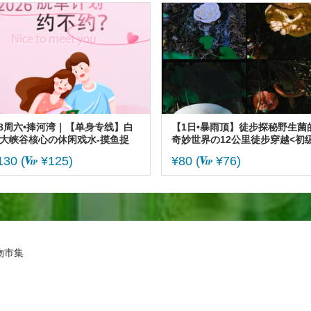
.8周六•捧河湾｜【单身专线】白
【1日•暴雨顶】徒步探秘野生菌
大峡谷核心の休闲戏水-摸鱼捉
奇妙世界の12公里徒步穿越<初级
-千尺瀑布-天空之境-拍照打卡-清
130
(
¥125)
¥80
(
¥76)
密云行
物市集