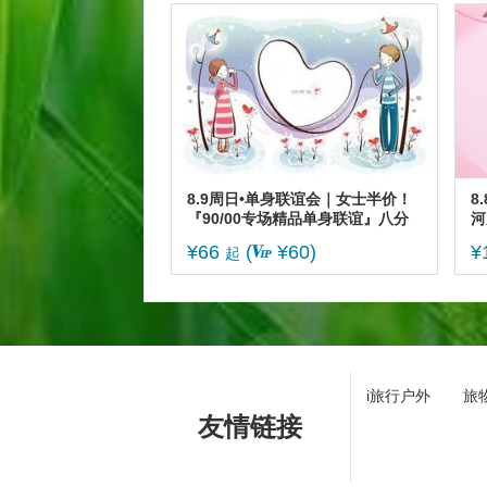
8.9周日•单身联谊会｜女士半价！
8
『90/00专场精品单身联谊』八分
河
钟高效遇青春良缘|现场核证验，为
虾
¥66
(
¥60)
¥
起
你严把第一关
凉
i旅行户外
旅
友情链接